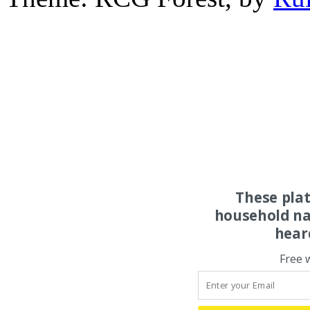
These pla
household na
hear
Free 