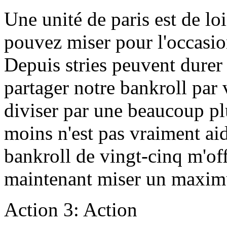
Une unité de paris est de loi
pouvez miser pour l'occasio
Depuis stries peuvent durer 
partager notre bankroll par v
diviser par une beaucoup pl
moins n'est pas vraiment ai
bankroll de vingt-cinq m'off
maintenant miser un maximu
Action 3: Action