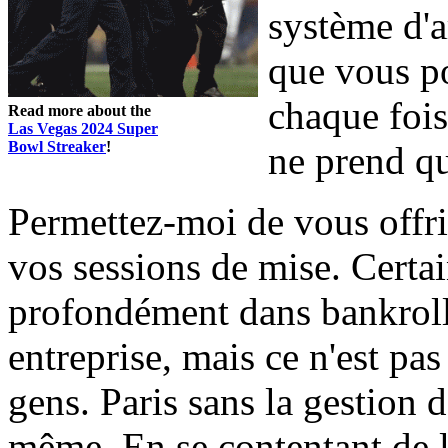
système d'a
que vous po
chaque fois
Read more about the
Las Vegas 2024 Super
Bowl Streaker
!
ne prend qu
Permettez-moi de vous offr
vos sessions de mise. Certa
profondément dans bankroll
entreprise, mais ce n'est pas
gens. Paris sans la gestion 
même. En se contentant de l