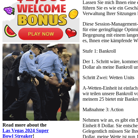
Lassen Sie mich Ihnen eine 
führen Sie es wie ein Geschä
Verwaltung Ihrer Sitzungen 
Diese Session-Management-M
für eine geringfügige Optim
Begegnung mit einem langen 
es, Ihnen eine kämpfende Wa
Stufe 1: Bankroll
Der 1. Schritt wäre, kommen 
Dollar als meine Bankroll u
Schritt Zwei: Wetten Units
A-Wetten-Einheit ist einfac
wir teilen unsere Bankroll v
meinem 25 bietet mir Bankrol
Maßnahme 3: Action
Nehmen wir an, es gibt ein $
Read more about the
Einheit 8 Dollar. Sie entsch
Las Vegas 2024 Super
Gelegentlich müssen Sie Ihr
Bowl Streaker
!
Dollar, meine Wette ist nun