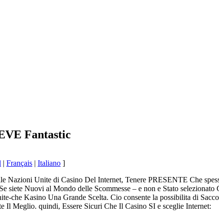
DEVE Fantastic
l
|
Français
|
Italiano
]
le Nazioni Unite di Casino Del Internet, Tenere PRESENTE Che spesso 
. Se siete Nuovi al Mondo delle Scommesse – e non e Stato seleziona
nite-che Kasino Una Grande Scelta. Cio consente la possibilita di Sac
 Il Meglio. quindi, Essere Sicuri Che Il Casino SI e sceglie Internet: