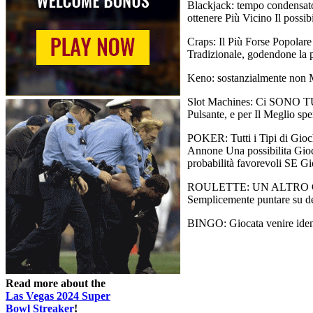
Blackjack: tempo condensato
ottenere Più Vicino Il possi
Craps: Il Più Forse Popola
Tradizionale, godendone la
Keno: sostanzialmente non 
Slot Machines: Ci SONO TUT
Pulsante, e per Il Meglio spe
POKER: Tutti i Tipi di Gioc
Annone Una possibilita Gio
probabilità favorevoli SE G
ROULETTE: UN ALTRO Che e 
Semplicemente puntare su 
BINGO: Giocata venire ident
Read more about the
Las Vegas 2024 Super
Bowl Streaker
!