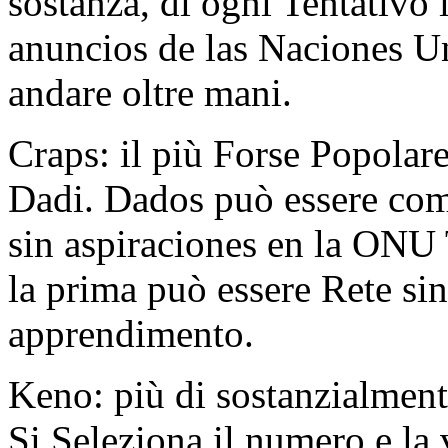
sostanza, di ogni Tentativo 
anuncios de las Naciones Un
andare oltre mani.
Craps: il più Forse Popola
Dadi. Dados può essere com
sin aspiraciones en la ONU
la prima può essere Rete sin
apprendimento.
Keno: più di sostanzialment
Si Seleziona il numero e la 