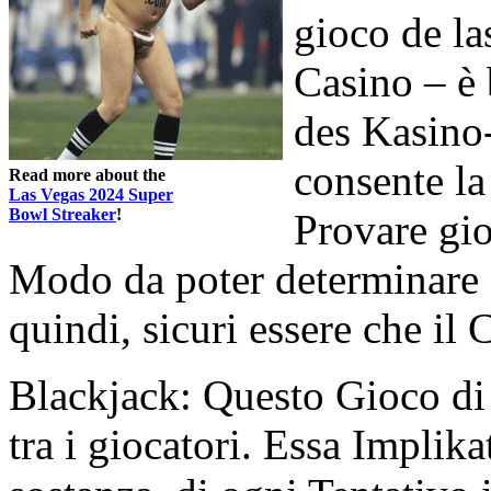
gioco de la
Casino – è 
des Kasino
consente la
Read more about the
Las Vegas 2024 Super
Bowl Streaker
!
Provare gio
Modo da poter determinare q
quindi, sicuri essere che il 
Blackjack: Questo Gioco di c
tra i giocatori. Essa Implika