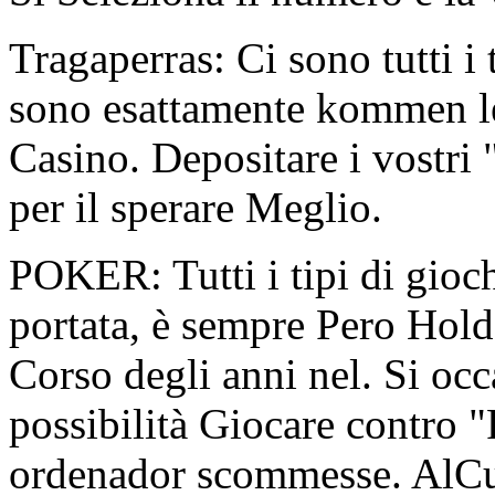
Tragaperras: Ci sono tutti i 
sono esattamente kommen le
Casino. Depositare i vostri 
per il sperare Meglio.
POKER: Tutti i tipi di gioc
portata, è sempre Pero Hold
Corso degli anni nel. Si oc
possibilità Giocare contro "
ordenador scommesse. AlCuN