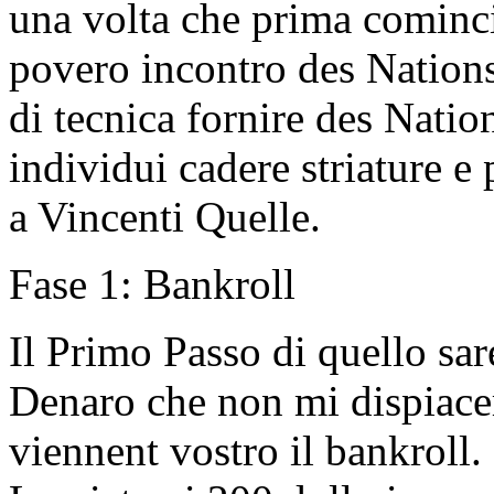
una volta che prima cominc
povero incontro des Nations
di tecnica fornire des Nation
individui cadere striature e 
a Vincenti Quelle.
Fase 1: Bankroll
Il Primo Passo di quello sar
Denaro che non mi dispiace
viennent vostro il bankroll.