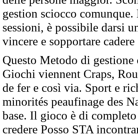
gestion sciocco comunque. L
sessioni, è possibile darsi 
vincere e sopportare cadere 
Questo Metodo di gestione de
Giochi viennent Craps, Rou
de fer e così via. Sport e 
minorités peaufinage des Na
base. Il gioco è di completo
credere Posso STA incontra