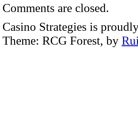
Comments are closed.
Casino Strategies is proud
Theme: RCG Forest, by
Rui