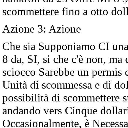
scommettere fino a otto dol
Azione 3: Azione
Che sia Supponiamo CI una T
8 da, SI, si che c'è non, ma 
sciocco Sarebbe un permis d
Unità di scommessa e di dolla
possibilità di scommettere s
andando vers Cinque dollari
Occasionalmente, è Necessari