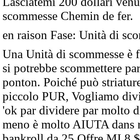
Lasciatemi 200 dollari venu
scommesse Chemin de fer.
en raison Fase: Unità di s
Una Unità di scommesse è fa
si potrebbe scommettere pa
ponton. Poiché può striatur
piccolo PUR, Vogliamo divid
'ok par dividere par molto 
meno è molto AIUTA dans re
bankroll da 25 Offre MI 8 $