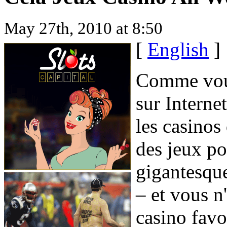
May 27th, 2010 at 8:50
[
English
]
Comme vous
sur Internet
les casinos 
des jeux po
gigantesque
– et vous n
casino favo