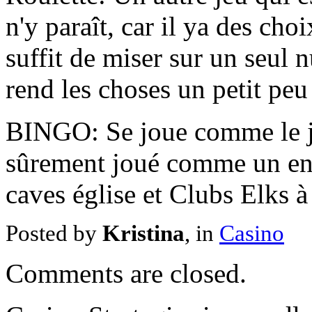
n'y paraît, car il ya des cho
suffit de miser sur un seul 
rend les choses un petit peu
BINGO: Se joue comme le j
sûrement joué comme un enf
caves église et Clubs Elks à
Posted by
Kristina
, in
Casino
Comments are closed.