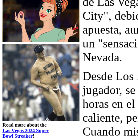
de Las Veg
City", debi
apuesta, a
un "sensaci
Nevada.
Desde Los 
jugador, se
horas en el
caliente, pe
Read more about the
Cuando mis
Las Vegas 2024 Super
Bowl Streaker
!