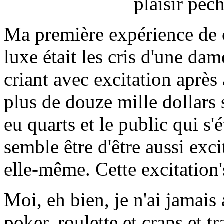
plaisir péc
Ma première expérience de 
luxe était les cris d'une dam
criant avec excitation aprè
plus de douze mille dollars
eu quarts et le public qui s'
semble être d'être aussi exci
elle-même. Cette excitation'
Moi, eh bien, je n'ai jamais
poker, roulette et craps et t