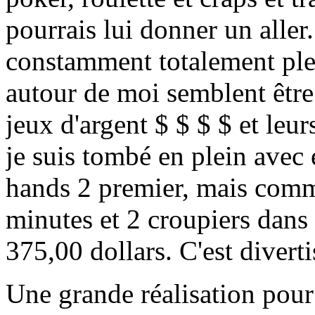
pourrais lui donner un aller
constamment totalement ple
autour de moi semblent être 
jeux d'argent $ $ $ $ et leurs
je suis tombé en plein avec 
hands 2 premier, mais comme
minutes et 2 croupiers dans m
375,00 dollars. C'est divert
Une grande réalisation pour