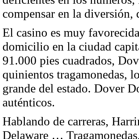
compensar en la diversión, 
El casino es muy favoreci
domicilio en la ciudad capi
91.000 pies cuadrados, Dov
quinientos tragamonedas, lo
grande del estado. Dover D
auténticos.
Hablando de carreras, Harr
Delaware … Tragamonedas, 